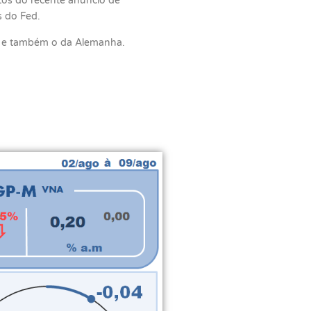
itos do recente anúncio de
s do Fed.
o e também o da Alemanha.