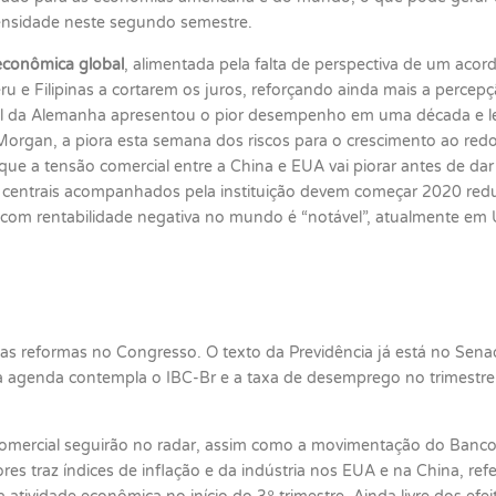
tensidade neste segundo semestre.
econômica global
, alimentada pela falta de perspectiva de um acor
eru e Filipinas a cortarem os juros, reforçando ainda mais a perc
ial da Alemanha apresentou o pior desempenho em uma década e l
Morgan, a piora esta semana dos riscos para o crescimento ao redo
que a tensão comercial entre a China e EUA vai piorar antes de dar
entrais acompanhados pela instituição devem começar 2020 reduz
 com rentabilidade negativa no mundo é “notável”, atualmente em
das reformas no Congresso. O texto da Previdência já está no Se
 a agenda contempla o IBC-Br e a taxa de desemprego no trimestr
 comercial seguirão no radar, assim como a movimentação do Banc
es traz índices de inflação e da indústria nos EUA e na China, ref