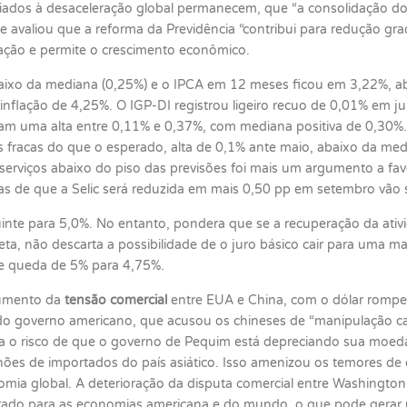
ciados à desaceleração global permanecem, que “a consolidação do
 e avaliou que a reforma da Previdência “contribui para redução gra
flação e permite o crescimento econômico.
baixo da mediana (0,25%) e o IPCA em 12 meses ficou em 3,22%, 
nflação de 4,25%. O IGP-DI registrou ligeiro recuo de 0,01% em 
avam uma alta entre 0,11% e 0,37%, com mediana positiva de 0,30
fracas do que o esperado, alta de 0,1% ante maio, abaixo da media
 serviços abaixo do piso das previsões foi mais um argumento a 
tas de que a Selic será reduzida em mais 0,50 pp em setembro vão 
inte para 5,0%. No entanto, pondera que se a recuperação da ativ
a, não descarta a possibilidade de o juro básico cair para uma ma
 de queda de 5% para 4,75%.
aumento da
tensão comercial
entre EUA e China, com o dólar rompe
do governo americano, que acusou os chineses de “manipulação c
iza o risco de que o governo de Pequim está depreciando sua moed
hões de importados do país asiático. Isso amenizou os temores de 
mia global. A deterioração da disputa comercial entre Washington 
erado para as economias americana e do mundo, o que pode gerar