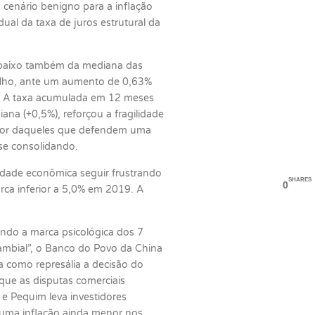
 cenário benigno para a inflação
dual da taxa de juros estrutural da
abaixo também da mediana das
julho, ante um aumento de 0,63%
%. A taxa acumulada em 12 meses
na (+0,5%), reforçou a fragilidade
favor daqueles que defendem uma
se consolidando.
idade econômica seguir frustrando
SHARES
0
rca inferior a 5,0% em 2019. A
ndo a marca psicológica dos 7
ambial”, o Banco do Povo da China
a como represália a decisão do
que as disputas comerciais
e Pequim leva investidores
 uma inflação ainda menor nos