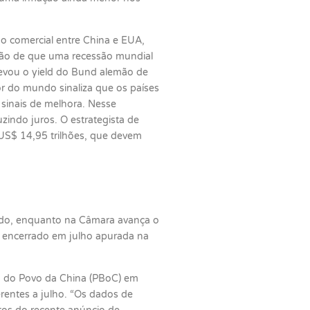
do comercial entre China e EUA,
epção de que uma recessão mundial
evou o yield do Bund alemão de
r do mundo sinaliza que os países
 sinais de melhora. Nesse
indo juros. O estrategista de
 US$ 14,95 trilhões, que devem
nado, enquanto na Câmara avança o
e encerrado em julho apurada na
o do Povo da China (PBoC) em
erentes a julho. “Os dados de