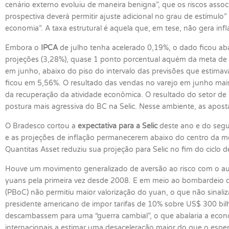
cenário externo evoluiu de maneira benigna”, que os riscos asso
prospectiva deverá permitir ajuste adicional no grau de estímulo”
economia”. A taxa estrutural é aquela que, em tese, não gera in
Embora o
IPCA
de julho tenha acelerado 0,19%, o dado ficou a
projeções (3,28%), quase 1 ponto porcentual aquém da meta de i
em junho, abaixo do piso do intervalo das previsões que estim
ficou em 5,56%. O resultado das vendas no varejo em junho mais 
da recuperação da atividade econômica. O resultado do setor de
postura mais agressiva do BC na Selic. Nesse ambiente, as apos
O Bradesco cortou a
expectativa para a Selic
deste ano e do segu
e as projeções de inflação permanecerem abaixo do centro da met
Quantitas Asset reduziu sua projeção para Selic no fim do ciclo
Houve um movimento generalizado de aversão ao risco com o 
yuans pela primeira vez desde 2008. E em meio ao bombardeio 
(PBoC) não permitiu maior valorização do yuan, o que não sinal
presidente americano de impor tarifas de 10% sobre US$ 300 bil
descambassem para uma “guerra cambial”, o que abalaria a econo
internacionais a estimar uma desaceleração maior do que o esp