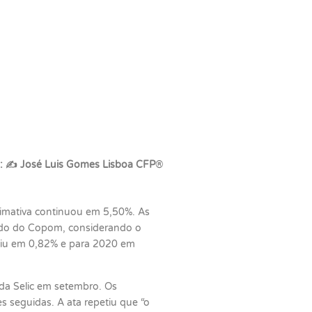
o:
✍
José Luis Gomes Lisboa CFP
®
imativa continuou em 5,50%. As
ado do Copom, considerando o
uiu em 0,82% e para 2020 em
 da Selic em setembro. Os
s seguidas. A ata repetiu que “o