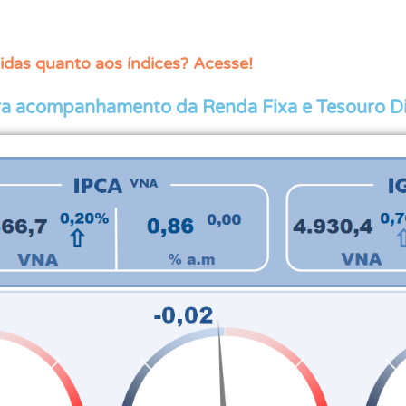
idas quanto aos índices? Acesse!
ara acompanhamento da Renda Fixa e Tesouro D