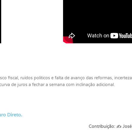
co fiscal, ruídos políticos e falta de avanço das reformas, incertez
rva de juros a fechar a semana com inclinação adicional.
ro Direto.
Contribuição:
✍
José