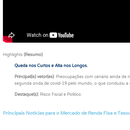
Highlights
(Resumo)
:
Queda nos Curtos e Alta nos Longos.
Principal(is) vetor(es)
: Preocupações com cenário ainda de ris
segunda onda de covid-19 pelo mundo, o que conduziu a cu
Destaque(s):
Risco Fiscal e Político.
Principais Notícias para o Mercado de Renda Fixa e Tesou