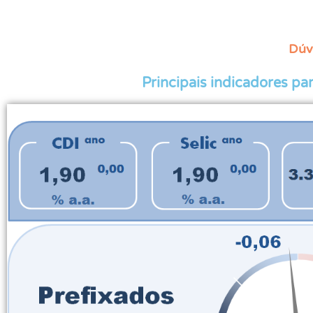
Dúv
Principais indicadores p