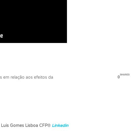
SHARES
0
as em relação aos efeitos da
 Luis Gomes Lisboa CFP
®
Linkedin