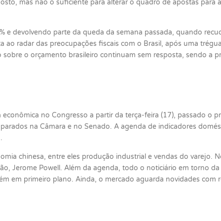
o, mas não o suficiente para alterar o quadro de apostas para a S
% e devolvendo parte da queda da semana passada, quando recuo
ta ao radar das preocupações fiscais com o Brasil, após uma trégu
ado sobre o orçamento brasileiro continuam sem resposta, sendo a p
 econômica no Congresso a partir da terça-feira (17), passado o pr
os parados na Câmara e no Senado. A agenda de indicadores domést
.
mia chinesa, entre eles produção industrial e vendas do varejo. 
uição, Jerome Powell. Além da agenda, todo o noticiário em torno d
ém em primeiro plano. Ainda, o mercado aguarda novidades com re