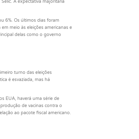
elic. A expectativa majoritária
u 6%. Os últimos dias foram
a em meio às eleições americanas e
rincipal delas como o governo
imeiro turno das eleições
ica é esvaziada, mas há
Nos EUA, haverá uma série de
a produção de vacinas contra o
lação ao pacote fiscal americano.