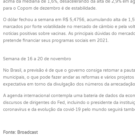
acima da mediana de 1,6%, desacelerando da alta de 2,9% em agost
para o Copom de dezembro é de estabilidade.
O dólar fechou a semana em R$ 5,4756, acumulando alta de 1,5
marcados por forte volatilidade no mercado de câmbio e pela vol
notícias positivas sobre vacinas. As principais dúvidas do merc
pretende financiar seus programas sociais em 2021.
Semana de 16 a 20 de novembro
No Brasil, a previsão é de que o governo consiga retomar a pauta
municipais, o que pode fazer andar as reformas e vários projet
expectativa em torno da divulgação dos números da arrecadação
A agenda internacional contempla uma bateria de dados da econo
discursos de dirigentes do Fed, incluindo o presidente da instit
coronavírus e da evolução da covid-19 pelo mundo seguirá tamb
Fonte: Broadcast