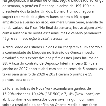
Na geopolítica, o Estreito de Ormuz seguiu bloqueado ao longo
da semana, o petróleo Brent segue acima de US$ 100 e o
presidente dos Estados Unidos, Donald Trump, chegou a
sugerir retomada de ações militares contra o Irã, o que
amplificou a aversão ao risco, enumera Bruna Sene, analista de
renda variável da Rico. “No final da semana, houve algum alívio
com a ausência de novas escaladas, mas o cenário permanece
frágil e sem resolução à vista”, acrescenta.
A dificuldade de Estados Unidos e Irã chegarem a um acordo e
a continuidade do bloqueio no Estreito de Ormuz impediu
devolução mais expressiva dos prêmios nos juros futuros da
B3. A taxa do contrato de Depósito Interfinanceiro (DI) para
janeiro de 2027 encerra abril com alta de cerca de 5 pontos. As
taxas para janeiro de 2029 e 2031 caíram 5 pontos e 15
pontos, pela ordem.
Lá fora, as bolsas de Nova York acumularam ganhos de
15,29% (Nasdaq), 10,42% (S&P 500) e 7,14% (Dow Jones) em
abril, conforme os mercados observavam algum otimismo
sobre a resolução do conflito no Oriente Médio e com forte