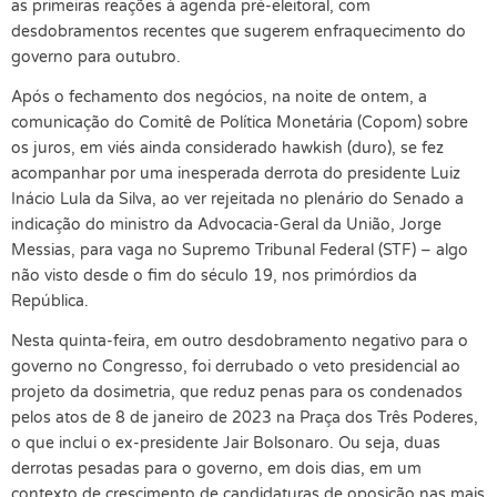
as primeiras reações à agenda pré-eleitoral, com
desdobramentos recentes que sugerem enfraquecimento do
governo para outubro.
Após o fechamento dos negócios, na noite de ontem, a
comunicação do Comitê de Política Monetária (Copom) sobre
os juros, em viés ainda considerado hawkish (duro), se fez
acompanhar por uma inesperada derrota do presidente Luiz
Inácio Lula da Silva, ao ver rejeitada no plenário do Senado a
indicação do ministro da Advocacia-Geral da União, Jorge
Messias, para vaga no Supremo Tribunal Federal (STF) – algo
não visto desde o fim do século 19, nos primórdios da
República.
Nesta quinta-feira, em outro desdobramento negativo para o
governo no Congresso, foi derrubado o veto presidencial ao
projeto da dosimetria, que reduz penas para os condenados
pelos atos de 8 de janeiro de 2023 na Praça dos Três Poderes,
o que inclui o ex-presidente Jair Bolsonaro. Ou seja, duas
derrotas pesadas para o governo, em dois dias, em um
contexto de crescimento de candidaturas de oposição nas mais