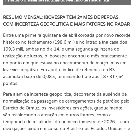
→ Resumo Mensal das Notícias do Mercado de Renda Fixa
RESUMO MENSAL: IBOVESPA TEM 2º MÊS DE PERDAS,
COM INCERTEZA GEOPOLÍTICA E MAIS FATORES NO RADAR
Entre uma primeira quinzena de abril coroada por novo recorde
histórico no fechamento (198,6 mil) e no intradia (na casa dos
199,3 mil), ambas no dia 14, e uma segunda quinzena de
realização de lucros, o Ibovespa encerrou o mês praticamente
no ponto em que estava no encerramento de março, mas em
leve viés negativo. Em abril, o índice de referência da B3
acumulou baixa de 0,08%, terminando hoje aos 187.317,64
pontos.
Para além da incerteza geopolítica, decorrente da ausência de
normalização da passagem de carregamentos de petróleo pelo
Estreito de Ormuz, os investidores em ações, gradualmente,
vão recolocando a atenção em outros fatores, como a
temporada de resultados do primeiro trimestre de 2026 – com
divulgações ainda em curso no Brasil e nos Estados Unidos – e