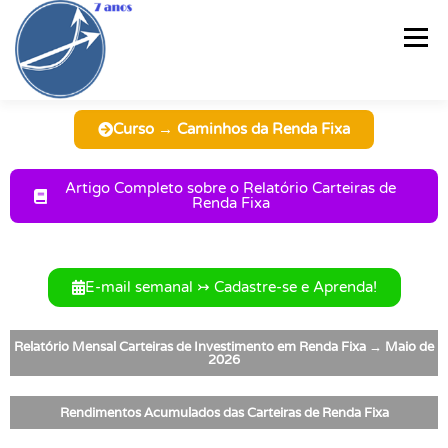
Menu
Curso → Caminhos da Renda Fixa
PÁGINA INICIAL
CURSO
RELATÓRIO SEMANAL®
Artigo Completo sobre o Relatório Carteiras de
Renda Fixa
CARTEIRAS DE RF
ARTIGOS
PLANILHAS
VÍDEOS
E-mail semanal ↣ Cadastre-se e Aprenda!
E-BOOKS
INFOGRÁFICOS
QUEM SOU?
CONTATO
Relatório Mensal Carteiras de Investimento em Renda Fixa → Maio de
2026
Rendimentos Acumulados das Carteiras de Renda Fixa