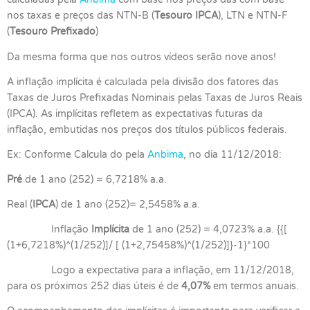
nos taxas e preços das NTN-B (
Tesouro IPCA
), LTN e NTN-F
(
Tesouro Prefixado
)
Da mesma forma que nos outros vídeos serão nove anos!
A inflação implícita é calculada pela divisão dos fatores das
Taxas de Juros Prefixadas Nominais pelas Taxas de Juros Reais
(IPCA). As implícitas refletem as expectativas futuras da
inflação, embutidas nos preços dos títulos públicos federais.
Ex: Conforme Calcula do pela
Anbima
, no dia 11/12/2018:
Pré
de 1 ano (252) = 6,7218% a.a.
Real (
IPCA
) de 1 ano (252)= 2,5458% a.a.
Inflação
Implícita
de 1 ano (252) = 4,0723% a.a. {{[
(1+6,7218%)^(1/252)]/ [ (1+2,75458%)^(1/252)]}-1}*100
Logo a expectativa para a inflação, em 11/12/2018,
para os próximos 252 dias úteis é de
4,07%
em termos anuais.