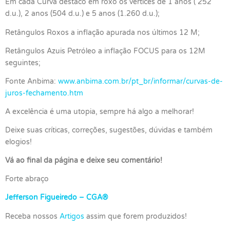
Em cada Curva destaco em roxo os vértices de 1 anos ( 252
d.u.), 2 anos (504 d.u.) e 5 anos (1.260 d.u.);
Retângulos Roxos a inflação apurada nos últimos 12 M;
Retângulos Azuis Petróleo a inflação FOCUS para os 12M
seguintes;
Fonte Anbima:
www.anbima.com.br/pt_br/informar/curvas-de-
juros-fechamento.htm
A excelência é uma utopia, sempre há algo a melhorar!
Deixe suas críticas, correções, sugestões, dúvidas e também
elogios!
Vá ao final da página e deixe seu comentário!
Forte abraço
Jefferson Figueiredo – CGA®
Receba nossos
Artigos
assim que forem produzidos!