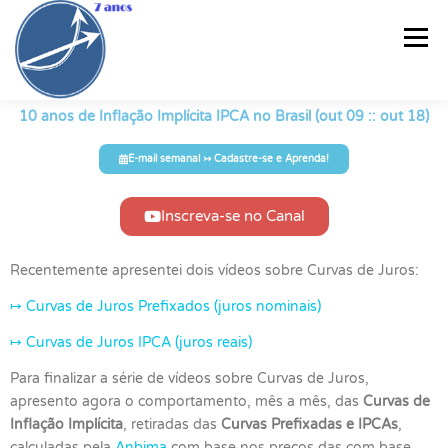
Menu
10 anos de Inflação Implícita IPCA no Brasil (out 09 :: out 18)
PÁGINA INICIAL
CURSO
RELATÓRIO SEMANAL®
E-mail semanal ↣ Cadastre-se e Aprenda!
CARTEIRAS DE RF
ARTIGOS
PLANILHAS
VÍDEOS
Inscreva-se no Canal
Recentemente apresentei dois vídeos sobre Curvas de Juros:
E-BOOKS
INFOGRÁFICOS
QUEM SOU?
CONTATO
↦ Curvas de Juros Prefixados (juros nominais)
↦ Curvas de Juros IPCA (juros reais)
Para finalizar a série de vídeos sobre Curvas de Juros,
apresento agora o comportamento, mês a mês, das
Curvas de
Inflação Implícita
, retiradas das
Curvas Prefixadas e IPCAs
,
calculadas pela
Anbima
com base nos preços das com base