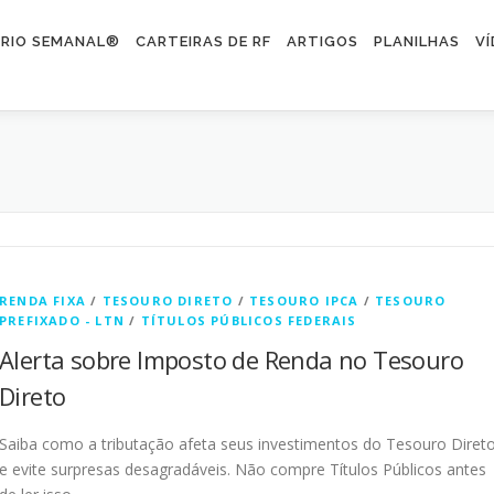
RIO SEMANAL®
CARTEIRAS DE RF
ARTIGOS
PLANILHAS
V
RENDA FIXA
/
TESOURO DIRETO
/
TESOURO IPCA
/
TESOURO
PREFIXADO - LTN
/
TÍTULOS PÚBLICOS FEDERAIS
Alerta sobre Imposto de Renda no Tesouro
Direto
Saiba como a tributação afeta seus investimentos do Tesouro Diret
e evite surpresas desagradáveis. Não compre Títulos Públicos antes