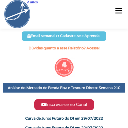
Menu
Email semanal ↣ Cadastre-se e Aprenda!
PÁGINA INICIAL
CURSO
RELATÓRIO SEMANAL®
Dúvidas quanto a esse Relatório? Acesse!
CARTEIRAS DE RF
ARTIGOS
PLANILHAS
VÍDEOS
E-BOOKS
INFOGRÁFICOS
QUEM SOU?
CONTATO
Análise do Mercado de Renda Fixa e Tesouro Direto: Semana 210
Inscreva-se no Canal
Curva de Juros Futuro do DI em 29/07/2022