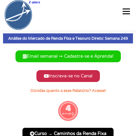
Menu
Análise do Mercado de Renda Fixa e Tesouro Direto: Semana 249
PÁGINA INICIAL
CURSO
RELATÓRIO SEMANAL®
Email semanal ↣ Cadastre-se e Aprenda!
CARTEIRAS DE RF
ARTIGOS
PLANILHAS
VÍDEOS
Inscreva-se no Canal
E-BOOKS
INFOGRÁFICOS
QUEM SOU?
CONTATO
Dúvidas quanto a esse Relatório? Acesse!
Curso → Caminhos da Renda Fixa