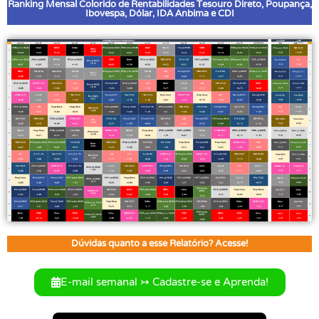
Ranking Mensal Colorido de Rentabilidades Tesouro Direto, Poupança,
Ibovespa, Dólar, IDA Anbima e CDI
Dúvidas quanto a esse Relatório? Acesse!
E-mail semanal ↣ Cadastre-se e Aprenda!