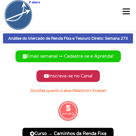
Menu
Análise do Mercado de Renda Fixa e Tesouro Direto: Semana 273
PÁGINA INICIAL
CURSO
RELATÓRIO SEMANAL®
Email semanal ↣ Cadastre-se e Aprenda!
CARTEIRAS DE RF
ARTIGOS
PLANILHAS
VÍDEOS
Inscreva-se no Canal
E-BOOKS
INFOGRÁFICOS
QUEM SOU?
CONTATO
Dúvidas quanto a esse Relatório? Acesse!
Curso → Caminhos da Renda Fixa